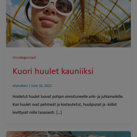
Uncategorized
Kuori huulet kauniiksi
ellalukkari
/
June 16, 2022
Hoidetut huulet luovat pohjan onnistuneelle arki- ja juhlameikille.
Kun huulet ovat pehmeät ja kosteutetut, huulipunat ja -kiillot
levittyvät niille tasaisesti. […]