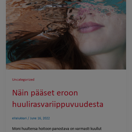
Uncategorized
Näin pääset eroon
huulirasvariippuvuudesta
ellalukkari
/
June 16, 2022
Moni huultensa hoitoon panostava on varmasti kuullut