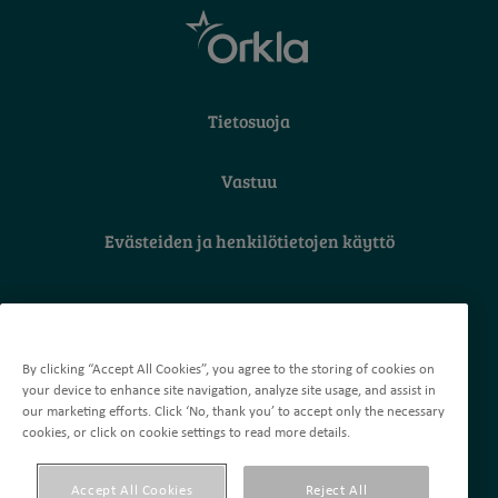
Tietosuoja
Vastuu
Evästeiden ja henkilötietojen käyttö
Orkla Care Oy
Äyritie 16, 01510 Vantaa
By clicking “Accept All Cookies”, you agree to the storing of cookies on
Puh. 010 218 3700
your device to enhance site navigation, analyze site usage, and assist in
Sähköposti: palaute@orkla.fi
our marketing efforts. Click ‘No, thank you’ to accept only the necessary
cookies, or click on cookie settings to read more details.
Tietoa Orklan henkilötietojen käsittelystä, mm. oikeudestasi
Accept All Cookies
Reject All