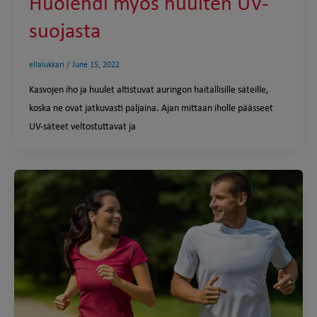
Huolehdi myös huulten UV-
suojasta
ellalukkari
/
June 15, 2022
Kasvojen iho ja huulet altistuvat auringon haitallisille säteille,
koska ne ovat jatkuvasti paljaina. Ajan mittaan iholle päässeet
UV-säteet veltostuttavat ja