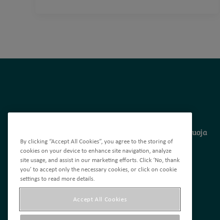
Tietosuoja
By clicking “Accept All Cookies”, you agree to the storing of
cookies on your device to enhance site navigation, analyze
site usage, and assist in our marketing efforts. Click ‘No, thank
you’ to accept only the necessary cookies, or click on cookie
settings to read more details.
Accept All Cookies