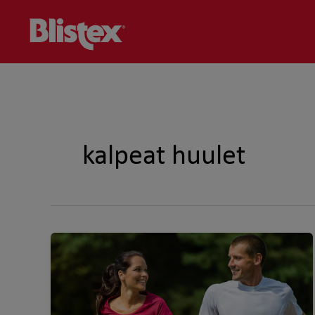
Skip
to
content
kalpeat huulet