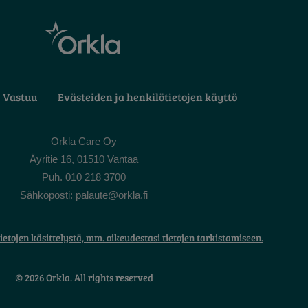
Vastuu
Evästeiden ja henkilötietojen käyttö
Orkla Care Oy
Äyritie 16, 01510 Vantaa
Puh. 010 218 3700
Sähköposti: palaute@orkla.fi
ietojen käsittelystä, mm. oikeudestasi tietojen tarkistamiseen.
© 2026 Orkla. All rights reserved