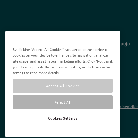
Tietosuoja
By clicking “Accept All Cookies”, you agree to the storing of
cookies on your device to enhance site navigation, analyze
site usage, and assist in our marketing efforts. Click ‘No, thank
you’ to accept only the necessary cookies, or click on cookie
settings to read more details.
Accept All Cookies
Reject All
Tietoa Orklan henkilöt
Cookies Settings