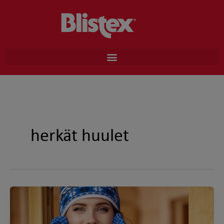
Skip
to
content
herkät huulet